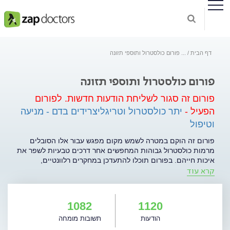
דף הבית
...
פורום כולסטרול ותוספי תזונה
פורום כולסטרול ותוספי תזונה
פורום זה סגור לשליחת הודעות חדשות.
לפורום
הפעיל -
יתר כולסטרול וטריגליצרידים בדם - מניעה
וטיפול
פורום זה הוקם במטרה לשמש מקום מפגש עבור אלו הסובלים
מרמות כולסטרול גבוהות המחפשים אחר דרכים טבעיות לשפר את
איכות חייהם. בפורום תוכלו להתעדכן במחקרים רלוונטיים,
קרא עוד
בטיפים, מתכונים ולקבל ייעוץ מקצועי בנוגע לשימוש בתוספי תזונה
המסייעים למניעה ולטיפול בכולסטרול גבוה. אתם מוזמנים
להצטרף לקהילת הכולסטרול לקחת חלק פעיל ומשפיע בפורום,
לשאול שאלות, לשתף בהתלבטויות, רעיונות ובהצלחות האישיות
1082
1120
שלכם הקשורים לתחום הכולסטרול. המידע בפורום פורש בפני
הודעות
תשובות מומחה
הגולשים את מגוון האפשריות שמציעה חברת סולגאר. לפרטים
נוספים - לחצו כאן.