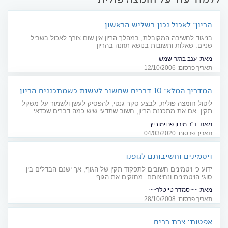
הריון: לאכול נכון בשליש הראשון
בניגוד לחשיבה המקובלת, במהלך הריון אין שום צורך לאכול בשביל
שניים. שאלות ותשובות בנושא תזונה בהריון
מאת:
ענב ברגר-שמש
תאריך פרסום: 12/10/2006
המדריך המלא: 10 דברים שחשוב לעשות כשמתכננים הריון
ליטול חומצה פולית, לבצע סקר גנטי, להפסיק לעשן ולשמור על משקל
תקין: אם את מתכננת הריון, חשוב שתדעי שיש כמה דברים שכדאי
לעשות כבר עכשיו
מאת:
ד"ר מירון פרוימוביץ
תאריך פרסום: 04/03/2020
ויטמינים וחשיבותם לגופנו
ידוע כי ויטמינים חשובים לתפקוד תקין של הגוף, אך ישנם הבדלים בין
סוגי הויטמינים ונחיצותם. מחזקים את הגוף
מאת:
~~סמדר טייטלר~~
תאריך פרסום: 28/10/2008
אפטות: צרת רבים