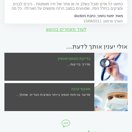
כמעט כל אדם סובל בשלב זה או אחר של חייו מאפטות - כיבים לבנים
ומציקים בחלל הפה, שפוגעים במצב הרוח ומקשים על האכילה. כל מה
שצריך לדעת על התופעה המטרידה
מאת:
יפעת נחמני, כתבת doctors
תאריך פרסום: 15/08/2011
לעוד מאמרים בנושא
אולי יענין אותך לדעת...
בדיקת הומוציסטאין
מדריך בדיקות...
מעקף קיבה
מדובר בניתוח הנפוץ ביותר בארצות הברית, שהולך...