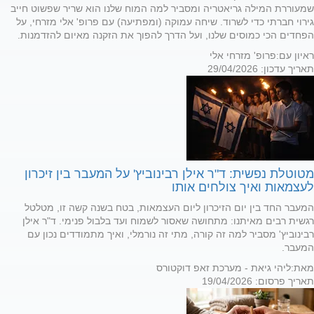
שמעוררת המילה גריאטריה ומסביר למה המוח שלנו הוא שריר שפשוט חייב
גירוי חברתי כדי לשרוד. שיחה עמוקה (ומפתיעה) עם פרופ' אלי מזרחי, על
הפחדים הכי כמוסים שלנו, ועל הדרך להפוך את הזקנה מאיום להזדמנות.
ראיון עם:
פרופ' מזרחי אלי
תאריך עדכון: 29/04/2026
מטוטלת נפשית: ד"ר אילן רבינוביץ' על המעבר בין זיכרון
לעצמאות ואיך צולחים אותו
המעבר החד בין יום הזיכרון ליום העצמאות, בטח בשנה קשה זו, מטלטל
רגשית רבים מאיתנו: מתחושה שאסור לשמוח ועד בלבול פנימי. ד"ר אילן
רבינוביץ' מסביר למה זה קורה, מתי זה נורמלי, ואיך מתמודדים נכון עם
המעבר.
מאת:
ליהי גיאת - מערכת זאפ דוקטורס
תאריך פרסום: 19/04/2026