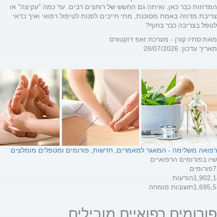
המדוזות כבר כאן, ואיתה גם החשש של רוחצים רבים. עד כמה "עקיצה" או
צריבת מדוזה באמת מסוכנת, מתי חייבים לפנות לטיפול רפואי ואיך כדאי
לטפל בצריבה כבר בחוף?
מאת:
סתיו קורן - מערכת זאפ דוקטורס
תאריך עדכון: 28/07/2026
רפואה משלימה - המאגר למאמרים, חדשות, פורומים ומטפלים מומלצים
יו בפורומים הרפואיים
7
פורומים
1,902,
הודעות
1,695,
תשובות מומחה
פורומים רפואיים מובילים