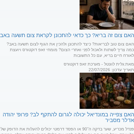
האם צום זה בריא? כך כדאי להתכונן לקראת צום תשעה באב
האם צום טוב לבריאות? כיצד להתכונן ולהכין את הגוף לצום תשעה באב?
כמה צריך לשתות ולאכול לפני ואחרי הצום? מומחי זאפ דוקטורס ויועצת
לאורח חיים בריא, עם כל התשובות
מאת:
גלית לוונטל - מערכת זאפ דוקטורס
תאריך עדכון: 22/07/2026
האם צפייה במונדיאל יכולה לגרום להתקף לב? פרופ' יהודה
אדלר מסביר
פנדל מכריע, שער בדקה ה־90 או הפסד דרמטי יכולים להעלות את הדופק של