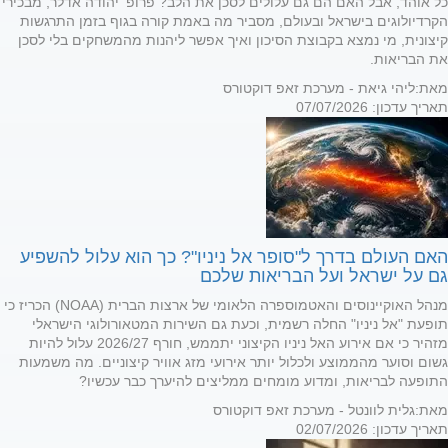
כל אוהד, אבל האם הם גם עלולים לסכן את הלב? פרופ' יהודה אדלר, מבכירי
הקרדיולוגים בישראל ובעולם, מסביר מה באמת קורה בגוף בזמן התרגשות
קיצונית, מי נמצא בקבוצת הסיכון ואיך אפשר ליהנות מהמשחקים בלי לסכן
את הבריאות.
מאת:
ליהי גיאת - מערכת זאפ דוקטורס
תאריך עדכון: 07/07/2026
האם העולם בדרך ל"סופר אל ניניו"? כך הוא עלול להשפיע
גם על ישראל ועל הבריאות שלכם
מנהל האוקיינוסים והאטמוספרה הלאומי של ארצות הברית (NOAA) הכריז כי
תופעת "אל ניניו" החלה רשמית, וכעת גם השירות המטאורולוגי הישראלי
מזהיר כי אם אירוע האל ניניו הקיצוני יתממש, חורף 2026/27 עלול להיות
גשום וסוער מהממוצע ולכלול יותר אירועי מזג אוויר קיצוניים. מה משמעות
התופעה לבריאות, ומדוע מומחים ממליצים להיערך כבר עכשיו?
מאת:
גלית לוונטל - מערכת זאפ דוקטורס
תאריך עדכון: 02/07/2026