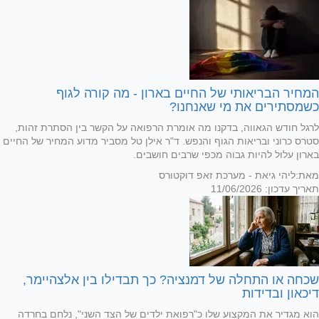
המחיר הבריאותי של החיים בארון - מה קורה לגוף
כשמסתירים את מי שאנחנו?
לרגל חודש הגאווה, בדקנו מה אומרת הרפואה על הקשר בין הסתרת זהות,
סטרס כרוני ובריאות הגוף והנפש. ד"ר אילן טל מסביר מדוע המחיר של החיים
בארון עלול להיות גבוה מכפי שרבים חושבים.
מאת:
ליהי גיאת - מערכת זאפ דוקטורס
תאריך עדכון: 11/06/2026
שכחה או התחלה של דמנציה? כך תבדילו בין אלצהיימר,
דיכאון ובדידות
הוא מגדיר את המקצוע שלו כ"רפואת ילדים של הצד השני", נלחם בחרדה