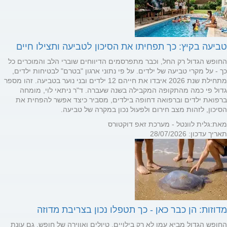
טביעה בקיץ: כך תפחיתו את הסיכון לטביעה ותצילו חיים
החופש הגדול רק החל, וכבר מתפרסמים הדיווחים שוברי הלב והמוכרים כל
כך - על מקרי טביעה של ילדים. על פי נתוני ארגון "בטרם" לבטיחות ילדים,
מתחילת שנת 2026 איבדו את חייהם 12 ילדים ובני נוער בטביעה. זהו מספר
גדול פי כמה מהתקופה המקבילה בשנה שעברה. ד"ר ניתאי לוי, מומחה
ברפואת ילדים וברפואה דחופה בילדים, מסביר כיצד אפשר להפחית את
הסיכון, לזהות מצב חירום ולפעול נכון במקרה של טביעה.
מאת:
גלית לוונטל - מערכת זאפ דוקטורס
תאריך עדכון: 28/07/2026
מדוזות: הן כבר כאן - כך תטפלו נכון בצריבת מדוזה
החופש הגדול מביא עמו לא רק בילויים, טיולים ואווירה של חופש. גם עונת