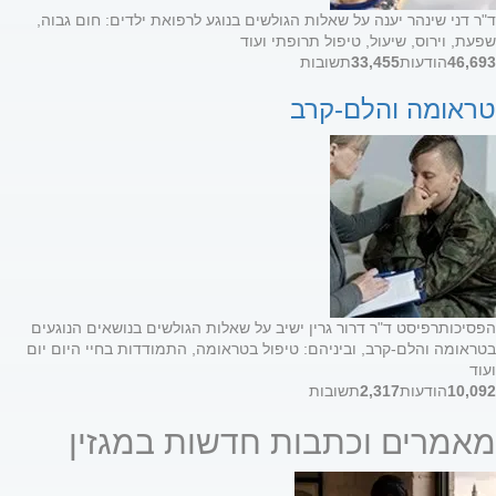
ד"ר דני שינהר יענה על שאלות הגולשים בנוגע לרפואת ילדים: חום גבוה,
שפעת, וירוס, שיעול, טיפול תרופתי ועוד
46,693
הודעות
33,455
תשובות
טראומה והלם-קרב
הפסיכותרפיסט ד"ר דרור גרין ישיב על שאלות הגולשים בנושאים הנוגעים
בטראומה והלם-קרב, וביניהם: טיפול בטראומה, התמודדות בחיי היום יום
ועוד
10,092
הודעות
2,317
תשובות
מאמרים וכתבות חדשות במגזין