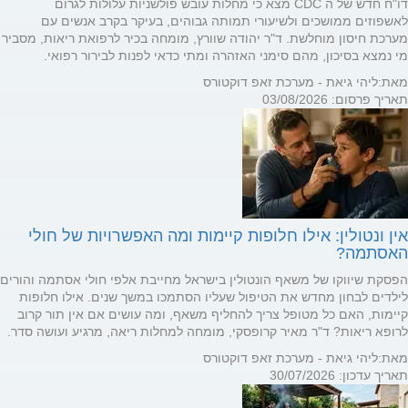
דו"ח חדש של ה CDC מצא כי מחלות עובש פולשניות עלולות לגרום
לאשפוזים ממושכים ולשיעורי תמותה גבוהים, בעיקר בקרב אנשים עם
מערכת חיסון מוחלשת. ד"ר יהודה שוורץ, מומחה בכיר לרפואת ריאות, מסביר
מי נמצא בסיכון, מהם סימני האזהרה ומתי כדאי לפנות לבירור רפואי.
מאת:
ליהי גיאת - מערכת זאפ דוקטורס
תאריך פרסום: 03/08/2026
אין ונטולין: אילו חלופות קיימות ומה האפשרויות של חולי
האסתמה?
הפסקת שיווקו של משאף הונטולין בישראל מחייבת אלפי חולי אסתמה והורים
לילדים לבחון מחדש את הטיפול שעליו הסתמכו במשך שנים. אילו חלופות
קיימות, האם כל מטופל צריך להחליף משאף, ומה עושים אם אין תור קרוב
לרופא ריאות? ד"ר מאיר קרופסקי, מומחה למחלות ריאה, מרגיע ועושה סדר.
מאת:
ליהי גיאת - מערכת זאפ דוקטורס
תאריך עדכון: 30/07/2026