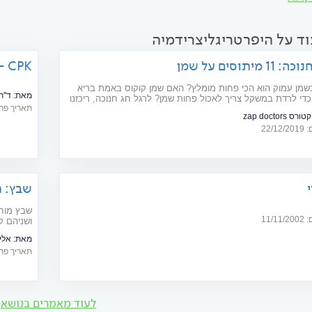
וד על היפרטריגליצרידמיה
מיתוסים על שמן
CPK - קריאטין פוספוקינאז
בשמן עמוק הוא הכי פחות מומלץ? האם שמן קוקוס באמת בריא
מאת:
ד''ר
ללב? האם כדי לרדת במשקל צריך לאכול פחות שמן? לרגל חג חנוכה, ריכזנו
תאריך פרסום: 18
 zap doctors
22/
שבץ: ת
שבץ מוחי
11/
ושניהם ק
עישון יעזר
מאת:
אלי
תאריך פרסום: 13
לעוד מאמרים בנושא