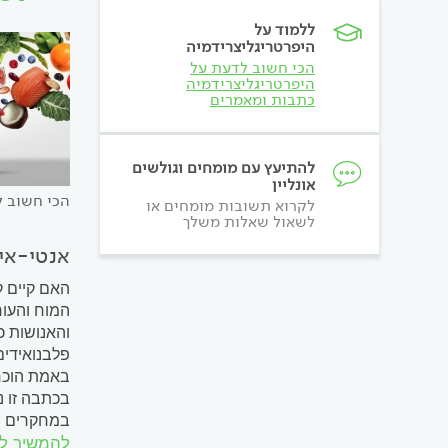
ללמוד על
היפרטריגליצרידמיה
הכי חשוב לדעת על
היפרטריגליצרידמיה
כתבות ומאמרים
להתיעץ עם מומחים וגולשים
אונליין
הכי חשוב ל
לקרוא תשובות מומחים או
לשאול שאלות משלך
אנטי-איי
האם קיים ק
המוח והעור
והאנושות כ
פלבנואידים
באמת הוכח 
בכתבה זו נ
במחקרים וא
להמשיך ל
תהליך הדרג