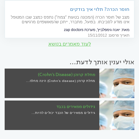
חוסר הכרה? תלוי איך בודקים
מצב של חוסר הכרה (המכונה בטעות "צמח") נתפס כמצב שבו המטופל
אינו מודע לסביבתו. בפועל, מתברר, ייתכן שהמאושפזים מרגישים
ומבינים הרבה יותר משחשבנו
מאת:
יאנה גימפלביץ', מערכת zap doctors
תאריך פרסום: 15/11/2012
לעוד מאמרים בנושא
אולי יענין אותך לדעת...
מחלת קרוהן (Crohn's Disease)
מחלת קרוהן (Crohn's disease) הינה מחלה...
גידולים ממאירים בכבד
גידולים ממאירים של הכבד יכולים להיות...