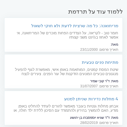
ללמוד עוד על תרדמת
מריחואנה: כל מה שרצית לדעת ולא חוקי לשאול
חומר טוב - לקריאה, על הצדדים הפחות מוכרים של המריחואנה, אי
אפשר לאחוז בג'וינט משני קצותיו
מאת:
המחקרים הרפואיים מגלים צדדים לא ידועים על הצמח ה-"ממסטל" ומנפצים
תאריך פרסום: 23/11/2000
את האשליה ש-"גראס לא ממכר" וכי משתמשים כבדים חווים תופעות של גמילה
מסמים. האם נפגעים תאים במוח והאם השימוש במריחואנה אכן גורם ל-
מתיחת פנים טבעית
"סינדרום חוסר המוטיבציה"?
שיטת המסת קמטים, המותאמת באופן אישי, מאפשרת לגוף להפעיל
מנגנונים טבעיים המונעים הזדקנות של עור הפנים. צעירים לנצח
מאת:
ד"ר קובי שמיר
תאריך פרסום: 31/07/2007
4 מחלות נדירות שניתן למנוע
אבחון מחלות גנטיות בעובר מאפשר להורים לעתיד להחליט באופן
מודע, האם להמשיך בהיריון ולהתמודד עם הסיכון ללידת ילד חולה, או
להימנע מכך. כתבה מיוחדת לרגל יום המודעות למחלות נדירות (28.2)
מאת:
ד"ר שגיא יוספסברג בן יהושע
תאריך פרסום: 28/02/2019