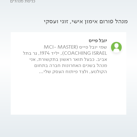
כניסת מנהלים
ונוספים כמו ניהול, פילוסופיה, ספורט, מנטורינג ועוד.
ההבדל המרכזי בין אימון לטיפול הוא שהאימון מכוון תוצאה. אחד
מיתרונותיו של האימון הוא השימוש באלמנטים שכבר הוכיחו את
מנהל פורום אימון אישי, זוגי ועסקי
עצמם ליצירת מתודולוגיה מרכזית מנצחת.
לאתר של יובל פייס - לחצו כאן.
יובל פייס
שמי יובל פייס (MCI- MASTER
COACHING ISRAEL), יליד 1974, גר בתל
אביב. כבעל תואר ראשון בתקשורת, אני
מנהל בשנים האחרונות חברה בתחום
הקולנוע, ולצד פיתוח העסק שלי...