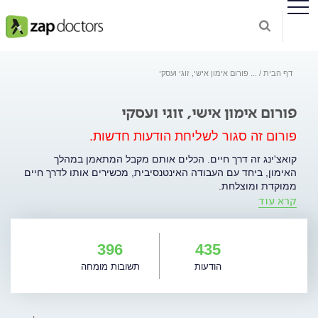
דף הבית
...
פורום אימון אישי, זוגי ועסקי
פורום אימון אישי, זוגי ועסקי
פורום זה סגור לשליחת הודעות חדשות.
קואצ'ינג זה דרך חיים. הכלים אותם מקבל המתאמן במהלך
האימון, ביחד עם העבודה האינטנסיבית, מכשירים אותו לדרך חיים
ממוקדת ומוצלחת.
קרא עוד
מטרת האימון היא לסייע למתאמן/ארגון לאתר את ערכיו, לבנות
חזון מוגדר וברור, לברר מהם החסמים שעלולים לעכבו בדרך
להגשמת שאיפותיו, ולהוציא תוכנית פעולה מפורטת עד יישום
396
435
החזון. וכל זאת בתהליך קצר יחסית וממוקד תוצאות, הנמשך באופן
הודעות
תשובות מומחה
בסיסי כשלושה חודשים לערך.
אימון אינו טיפול. אמנם אחת מהדיסציפלינות עליהן מושתת
האימון היא פסיכולוגיה, אולם זו משולבת עם תחומים רבים