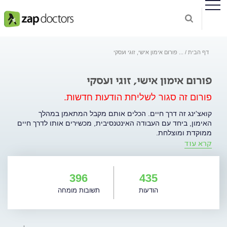
דף הבית
...
פורום אימון אישי, זוגי ועסקי
פורום אימון אישי, זוגי ועסקי
פורום זה סגור לשליחת הודעות חדשות.
קואצ'ינג זה דרך חיים. הכלים אותם מקבל המתאמן במהלך
האימון, ביחד עם העבודה האינטנסיבית, מכשירים אותו לדרך חיים
ממוקדת ומוצלחת.
קרא עוד
מטרת האימון היא לסייע למתאמן/ארגון לאתר את ערכיו, לבנות
חזון מוגדר וברור, לברר מהם החסמים שעלולים לעכבו בדרך
להגשמת שאיפותיו, ולהוציא תוכנית פעולה מפורטת עד יישום
396
435
החזון. וכל זאת בתהליך קצר יחסית וממוקד תוצאות, הנמשך באופן
הודעות
תשובות מומחה
בסיסי כשלושה חודשים לערך.
אימון אינו טיפול. אמנם אחת מהדיסציפלינות עליהן מושתת
האימון היא פסיכולוגיה, אולם זו משולבת עם תחומים רבים