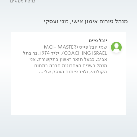
כניסת מנהלים
ונוספים כמו ניהול, פילוסופיה, ספורט, מנטורינג ועוד.
ההבדל המרכזי בין אימון לטיפול הוא שהאימון מכוון תוצאה. אחד
מיתרונותיו של האימון הוא השימוש באלמנטים שכבר הוכיחו את
מנהל פורום אימון אישי, זוגי ועסקי
עצמם ליצירת מתודולוגיה מרכזית מנצחת.
לאתר של יובל פייס - לחצו כאן.
יובל פייס
שמי יובל פייס (MCI- MASTER
COACHING ISRAEL), יליד 1974, גר בתל
אביב. כבעל תואר ראשון בתקשורת, אני
מנהל בשנים האחרונות חברה בתחום
הקולנוע, ולצד פיתוח העסק שלי...