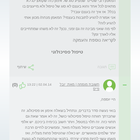
המאמן רובי שטיינר שמציע סוג של אימון כזה שקואצ'ינג לא 
מתאים לכל אחד והוא בעצם לא סוג של טיפול ולא מייעצים בו 
אני אמורה להגיע לתובנות בעצמי? המאמן מנחה/ מכוון אותי 
לפי מה שאני מבינה זה גם זמני, נכון? זה לא משהו שמתחייבים 
אליו לאורך זמן? 
לקריאה נוספת והעמקה
טיפול פסיכולוגי
תגובה
שיתוף
(0)
תשובת מומחה | מאת: יובל
02.04.14 | 13:22
פייס
בואי נעשה סדר בדברים, ונתחיל בשאלה אימון או פסיכולוג. זה 
שחברתך חוותה טיפול פסיכולוגי כושל, זה לא אומר שאת גם 
תחווי כזה. זה תלוי במטפל, ויותר חשוב בכימיה ביניכם. יש אלפי 
אנשים שעוברים טיפול מוצלח מאוד, וממשיכים לחיים הרבה 
יותר שלמים ומאושרים. יש כאלה שהטיפול פחות מצליח, ואז 
מאמן עשוי להיות פתרון יצירתי, בתנאי שההתעסקות לא נוגעת 