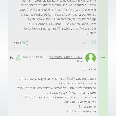
ההורים שלי היא בקושי מדברת וגם אם כן,יוצאים לה מהפה 
משפטים פתתיים ובנאלים שגורמים לי להרגיש בחוסר נוחות 
משווע,היא נפגעת מדברים קטנים היא מדברת כמו ילדה קטנה 
,על אף ששוב יש לה שכל וחכמת חיים/ נשים,וזה דבר שנורא 
קשה לי לחיות איתו,אף פעם אני לא מרגיש שאני חי עם 
אישה,אלא אני מגדל ילדה, האם יש דרך לטפל,האם זה 
תסמינים אלו ניתנים לאבחון?? זה דבר שהורג אותי ומייסר 
אותי.....
תגובה
שיתוף
(0)
תשובת מומחה | מאת: יובל
01.12.12 | 13:43
פייס
נשמע שזה מצב לא קל, אישה שלא יוצרת קשרים כמוך, פחות 
זה בהחלט לא פשוט, אבל כנראה שמדובר בבעיית ביטחון עצמי. 