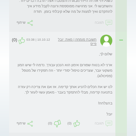
כשגיליתי את זה הייתי מבוגרת והצטברו אצלי הרבה דברים יחד. 
והשתבשו לי. אני מרגישה מפוספסת ורוצה לקבל מידע איך 
להתקדם ואיך לפצות על מה שלא קיבלתי בזמן.  תודה
תגובה
שיתוף
(0)
תשובת מומחה | מאת: יובל
10.10.12 | 03:38
פייס
ארני לא בטוח שפורום אימון הוא הנכון עבורך. נדמה לי שיש המון 
משקעי עבר, שצריכים טיפול יסודי יותר - וזה תפקידו של מטפל 
לנו יש את הכלים להניע אותך קדימה. אז אם את צריכה רק עזרה 
יובל
תגובה
(0)
(0)
שיתוף