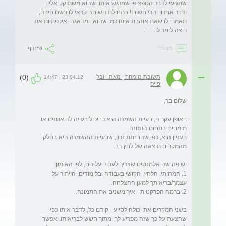
ודבר אחרון והכי חשוב!! בתחילת השיחה קראי לו בשם חיבה, 
תאמרי לו שאת אוהבת אותו כמו שהוא, ומדאגה ואיכפתיות את 
רוצה לומר לו........  
תגובה
שיתוף
(0)
תשובת מומחה | מאת: יובל
23.04.12 | 14:47
פייס
באופן עקרוני, בעיית השמנה היא כביכול בעייה לדיאטנים או 
בעניין הוא, כפי שהבחנת נכון, שבעיית ההשמנה היא בחלק 
1. המהותי. הלחץ, הקושי בעבודה ובלימודים, הויתור על 
בשני המקרים את יכולה לסייע - קודם כל, לדבר איתו כפי 
שהצעת על כך שזה מפריע לך, מתוך חשש לבריאותו. אפשר 