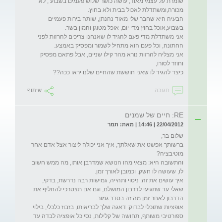
שומרת על עצמי מאוד, עושה כושר שלוש פעמים בשבוע , לא 
הבעיה היא שחבר שלי מאוד נהנתן, שותה בירות פעמיים 
אני משתדלת מדי פעם להגיד לו שאנחנו צריכים להרזות לפני 
אני מצליח להרזות נורא מהר קילו שניים, אבל פתאם מפסיק 
כיצד להגיד לו שאני חוששת שהחיים שלנו יראו ככה??
תגובה
שיתוף
RE: חיים של שמנים
22/04/2012 | 14:46 | מאת: תמר
ברשותך אפשט את שאלתך, איך אני יכולה ליצור אצל אדם אחר 
והתשובה היא: מצאי מהו הנושא שמדרבן אותו, מה ממש חשוב 
איך עושים את זה: ניסוי ותהייה, גמישות רבה נדרשת, בדקי, 
שאלי עד שתגיעי לדרבון המושלם, וגם אם תצטרכי להחליף את 
אופציות שתוכלי לבדוק: דאגה שלך לבריאותו, בזבוז כלכלי, בילוי 
ספורטיבי משותף, תחושה של קלילות, נסי כל אופציה לבדה עד 