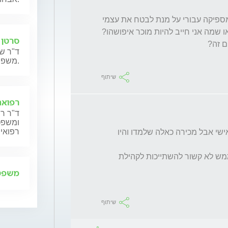
2-האם התעודה שאני מקבל בסיום הלימודים מספיקה עבורי על מנת לבטח את עצמי 
סרטן 
ד"ר שנ
משפחותיהם.
שיתוף
רפואה
ד"ר רן
ומשפט,
רפואית
ממליצה לבדוק ברידמן, לא למדתי שם באופן אישי אבל מכירה כאלה שלמדו והיו 
לגבי ביטוח - יש ביטוח למאמנים, לדעתי הוא ממש לא קשור להשתייכות לקהילת 
משפט 
שיתוף