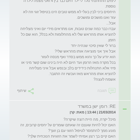
לימים התחתנתי נולד לי ילד היום כבר בין 4 ואני מצפה לילדה 
היחסים ביני לבין בעלי לא ממש טובים הינו בטיפול זוגי וזה לא 
עברו כבר כמה שנים טובות, אנו מתראים מידי יום ואיני מצליחה 
להוציא אותו מהראש שלי.לא מהחלומות ולא בכלל, הוא שם כל 
בכל מקרה מאז הרומן ועד היום לא היה בינינו שום קשר מיני או 
פיזי אלא התנהלות כידידים בלב ובנפש אבל איני מצליחה 
אשמח לעצה?
תגובה
שיתוף
RE: רומן ישן במשרד
21/03/2014 | 13:44 | מאת: קרן
האם יכול להיות שעצם זה שאתם שומרים על יחסים קרובים, זה 