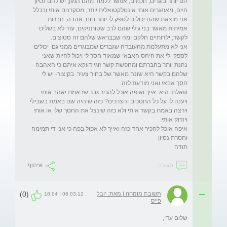
הם יותר בוגרים, חכמים, אפשר ללמוד מהם המון, יש להם נסיון 
חיים, מאתגרים אותי אינטלקטואלית יותר, מסקרנים אותי ובכלל 
אני מוצאת שהם יכולים לספק לי יותר חום, אהבה, חברות 
אמיתית מאשר בני גילי שהם לרב שטותניקים, עוד לא בשלים 
אני לא מתעלמת מהעובדה שגברים שמבוגרים ממני גם  יכולים 
לספק  לי את היחס האבאי שמאוד חסר לי ויכול להיות שאני 
נהנת יותר בחברתם ומחפשת קשר זוגי דווקא איתם כי האהבה 
שלהם בקשר היא שונה מאשר של בחור צעיר. בקיצור- יש לי 
שאלתי היא: אייך ואיפה אוכל להכיר גבר שבאמת יאהב אותי 
ויענה לי על כל החסכים והצרכים? כזה שיהיה שם באמת בשבילי 
וירצה באמת בקשר איתי ולא כזה שינצל את החסך שלי או אותי 
איפה אוכל להכיר אחד כזה ואייך לא אפול בפח כי אני די תמימה 
תודה
תגובה
שיתוף
(0)
תשובת מומחה | מאת: יובל
06.03.12 | 18:04
פייס