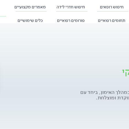
חיפוש רופאים
חיפוש חדרי לידה
מאמרים מקצועיים
תחומים רפואיים
פורומים רפואיים
כלים שימושיים
י
מהלך האימון, ביחד עם
וקדת ומוצלחת.
ו, לבנות חזון מוגדר
גשמת שאיפותיו,
 זאת בתהליך קצר יחסית
ים לערך.