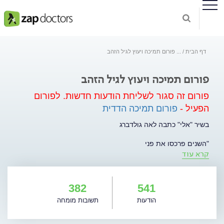
דף הבית
...
פורום תמיכה ויעוץ לגיל הזהב
פורום תמיכה ויעוץ לגיל הזהב
פורום זה סגור לשליחת הודעות חדשות.
לפורום
הפעיל -
פורום תמיכה הדדית
בשיר "אלי" כתבה לאה גולדברג
"השנים פרכסו את פני
קרא עוד
בזכרון אהבות
וענדו לראשי חוטי כסף קלים
עד יפיתי מאד".
382
541
לאה גולדברג מדברת על היופי שבהזדקנות. על החוכמה ונסיון
הודעות
תשובות מומחה
החיים המצטבר. על היופי שבהבשלת הנפש. יהיו אלו אותם אנשים
שיגידו "הרווחתי כל קמט ביושר".
יהיו שיוסיפו "הנה הגעתי לפנסיה וכעת יש לי שפע זמן חופשי לחיות