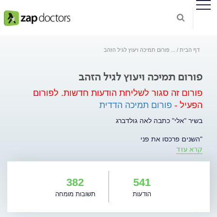
דף הבית
...
פורום תמיכה ויעוץ לגיל הזהב
פורום תמיכה ויעוץ לגיל הזהב
פורום זה סגור לשליחת הודעות חדשות.
לפורום
הפעיל -
פורום תמיכה הדדית
בשיר "אלי" כתבה לאה גולדברג
"השנים פרכסו את פני
קרא עוד
בזכרון אהבות
וענדו לראשי חוטי כסף קלים
עד יפיתי מאד".
382
541
לאה גולדברג מדברת על היופי שבהזדקנות. על החוכמה ונסיון
הודעות
תשובות מומחה
החיים המצטבר. על היופי שבהבשלת הנפש. יהיו אלו אותם אנשים
שיגידו "הרווחתי כל קמט ביושר".
יהיו שיוסיפו "הנה הגעתי לפנסיה וכעת יש לי שפע זמן חופשי לחיות