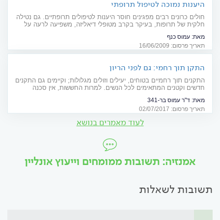
היענות נמוכה לטיפול תרופתי
חולים כרונים רבים מפגינים חוסר היענות לטיפולים תרופתיים. גם נטילה
חלקית של תרופות, בעיקר בקרב מטופלי דיאליזה, משפיעה לרעה על
איכות חיי החולים
מאת:
עמוס כנף
תאריך פרסום: 16/06/2009
התקן תוך רחמי: גם לפני הריון
התקנים תוך רחמיים בטוחים, יעילים וזולים מגלולות; וקיימים גם התקנים
חדשים וקטנים המתאימים לכל הנשים. למרות החששות, אין סכנה
בשימוש בהתקן לפני הריון
מאת:
ד"ר עמוס בר-341
תאריך פרסום: 02/07/2017
לעוד מאמרים בנושא
אמנזיה: תשובות ממומחים וייעוץ אונליין
תשובות לשאלות