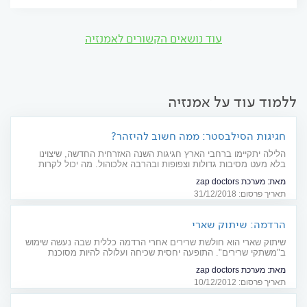
עוד נושאים הקשורים לאמנזיה
ללמוד עוד על אמנזיה
חגיגות הסילבסטר: ממה חשוב להיזהר?
הלילה יתקיימו ברחבי הארץ חגיגות השנה האזרחית החדשה, שיצוינו
בלא מעט מסיבות גדולות וצפופות ובהרבה אלכוהול. מה יכול לקרות
כתוצאה מצריכה מופרזת של אלכוהול? על מה חשוב להקפיד בזמן בילוי
מאת:
מערכת zap doctors
במסיבה?
תאריך פרסום: 31/12/2018
הרדמה: שיתוק שארי
שיתוק שארי הוא חולשת שרירים אחרי הרדמה כללית שבה נעשה שימוש
ב"משתקי שרירים". התופעה יחסית שכיחה ועלולה להיות מסוכנת
כשמעורבים שרירי הנשימה
מאת:
מערכת zap doctors
תאריך פרסום: 10/12/2012