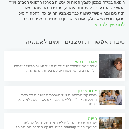
רופאה בכירה במכון לשבץ המוח וקוגניציה במרכז הרפואי רמב"ם ויו"ר
המועצה המדעית של עמותת עמדא, מסבירה מה עומד מאחורי
הנתונים ומה אפשר לעשות כבר באמצע החיים כדי להפחית סיכון.
מחקר חדש מצא: חלק מגורמי הסיכון לדמנציה פוגעים בנשים
בעוצמה גבוהה יותר, אילוסטרציה: AI עיקרי הכתבה: מחקר חדש:
להמשיך לקרוא
גורמי סיכון כמו סוכרת, לחץ...
סיבות אפשריות ומצבים דומים לאמנזיה
אבחון דידקטי
אבחון פסיכודידקטי לילדים ונוער נעשה פופולרי למדי,
וילדים רבים המתמודדים עם בעיות התנהגו...
איבוד זיכרון
מבדיקת התרופות ועד הערכת הכשירות לקבלת
החלטות - ד"ר ח'ליילה אשרף מסביר למה לא כדאי
להמת...
הזיות
שחרור מבית החולים לא תמיד מעיד על החלמה -
להיפך: עבור קשישים רבים, דווקא החזרה הביתה הי...