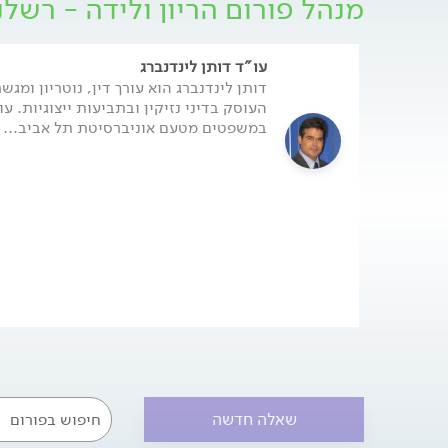
מנהל פורום הריון ולידה - רשל
ארב" (ERB), פיגור שכל
והקשר האפשרי בין מומים אלו לבין רשלנות רפואית 
לכל שלבי הטיפול המשפטי בתיקי רשלנות רפואית ב
המסמכים הרפואיים והכנת חוות הדעת של המומחים ה
עו"ד דותן לינדנברג
נוירולוגים, ניאונטולוגים וכו') דרך הגשת התביעה, ני
דותן לינדנברג הוא עורך דין, נוטריון ומגש
בבית המשפט, ועד לסיום ההליך בפשרה או בפסק דין
העוסק בדיני נזיקין ובתביעות ייצוגיות. עו
כאן.
במשפטים מטעם אוניברסיטת תל אביב...
שאלה חדשה