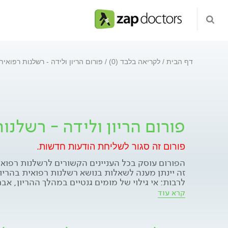
דף הבית
לקריאה בלבד (0)
פורום הריון ולידה - רשלנות רפואית
פורום הריון ולידה - רשלנו
פורום זה סגור לשליחת הודעות חדשות.
הפורום עוסק בכל העניינים הקשורים לרשלנות רפואית
זה יינתן מענה לשאלות בנושא רשלנות רפואית בהריון
לרבות: אי גילוי של מומים גנטיים במהלך ההריון, אב
אולטרה-סאונד, תביעות בגין הולדה בעוולה, חוסר אב
קרא עוד
של מצוקה עוברית, בעיות הקשורות למעקב ו/או לני
(מוניטור), אי ביצוע או איחור בביצוע ניתוח קיסרי, 
מכשירנית (לידת מלקחיים, לידת ואקום), פרע כתפי