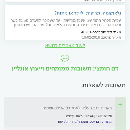
תאריך עדכון: 08/10/2024
גלאוקומה: תרופות, לייזר או ניתוח?
עליית הלחץ התוך עיני איננה מורגשת - עד שעלולה להיגרם פגיעה קשה
ובלתי הפיכה בראייה. כיצד מטפלים בגלאוקומה? מהו החידוש האחרון
בתחום? מדריך מאיר עיניים
מאת:
ד"ר זהר ברכה-46231
תאריך פרסום: 19/02/2018
לעוד מאמרים בנושא
דם חומצי: תשובות ממומחים וייעוץ אונליין
תשובות לשאלות
כאבים בגב העליון לאחר כל אכילה ושתיה
12/01/2020 | 17:44 | מאת: קלרה
מתוך פורום גסטרואנטרולוגיה - הלל יפה