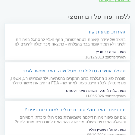
ללמוד עוד על דם חומצי
זהירות: פגיעות קור
במצב של ירידה קיצונית בטמפרטורות, הגוף נאלץ להסתגל במהירות
לשינוי ולא תמיד עומד בכך בהצלחה - כתוצאה מכך יכולה להיגרם לנו
פגיעת קור. הדרך להימנע מפגיעות קור היא התנהגות נכונה בעת חשיפה
מאת:
אורה רבינוביץ
לתנאי אקלים קר. מהן פגיעות קור, מהו הטיפול הנדרש עד להגעת הצוות
תאריך פרסום: 16/12/2013
הרפואי ומה אסור לעשות? מדריך
טיזילד אושרה גם לילדים מגיל שנה: האם אפשר לעכב
התפרצות סוכרת סוג 1?
סוכרת סוג 1 התגלתה ברוב המקרים בהפתעה: ילד שמרגיש רע, אשפוז,
ואז אינסולין לכל החיים. כעת, לאחר שה- FDA הרחיב את אישור טיזילד
לילדים מגיל שנה, מתעוררת תקווה אמיתית שבמקום לטפל במחלה
מאת:
גלית לוונטל - מערכת זאפ דוקטורס
בדיעבד, ניתן יהיה לדחות את התפרצותה גם בקרב ילדים. ד"ר מיכאל
תאריך פרסום: 11/05/2026
ויינפאס, יועץ סוכרת ארצי במכבי, מסביר מה זה אומר בפועל.
יום כיפור: האם חולי סוכרת יכולים לצום ביום כיפור?
צום יום כיפור מהווה דילמה משמעותית בפני חולי סוכרת ורופאיהם,
והשאלה המרכזית שעולה מדי שנה היא: האם לסוכרתיים מותר לצום?
וגם - על מה חשוב להקפיד במידה וצמים ואיך הופכים את הצום לקל
מאת:
פרופ' וינשטיין חוליו
יותר? כל התשובות בפנים