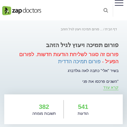
דף הבית
...
פורום תמיכה ויעוץ לגיל הזהב
פורום תמיכה ויעוץ לגיל הזהב
פורום זה סגור לשליחת הודעות חדשות.
לפורום
הפעיל -
פורום תמיכה הדדית
בשיר "אלי" כתבה לאה גולדברג
"השנים פרכסו את פני
קרא עוד
בזכרון אהבות
וענדו לראשי חוטי כסף קלים
עד יפיתי מאד".
382
541
לאה גולדברג מדברת על היופי שבהזדקנות. על החוכמה ונסיון
הודעות
תשובות מומחה
החיים המצטבר. על היופי שבהבשלת הנפש. יהיו אלו אותם אנשים
שיגידו "הרווחתי כל קמט ביושר".
יהיו שיוסיפו "הנה הגעתי לפנסיה וכעת יש לי שפע זמן חופשי לחיות