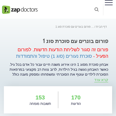
דף הבית
...
פורום בוגרים עם סוכרת סוג 1
פורום בוגרים עם סוכרת סוג 1
פורום זה סגור לשליחת הודעות חדשות.
לפורום
הפעיל -
סוכרת נעורים (סוג 1) טיפול והתמודדות
אבחון סוכרת מסוג 1 הינו אירוע משנה חיים עבור כל אדם בכל גיל.
כאשר האבחון נעשה בגיל הילדות, לרוב צוות רב מקצועי במרפאות
הסוכרת לילדים עוטף את הסוכרתי ומשפחתו ומספק מענה כולל
קרא עוד
למגוון הצרכים ומעטפת תומכת. כאשר מסתיים המעקב במרפאת
הילדים או כאשר האבחון נעשה בגיל מבוגר נוצר חלל בהיבט
הטיפולי והתומך במקרים רבים. בפורום זה תוכלו להתייעץ עם
מומחי מרכז DMC לטיפול בסוכרת - בין אם אתם בוגרים עם
153
170
סוכרת סוג 1 או בני משפחה. מטרת הפורום לסייע לכם במתן ידע,
הודעות
תשובות מומחה
תמיכה ומענה על השאלות המעסיקות אתכם - החל מהטיפול
ברפואי ודרך מידע בנושא מכשור רפואי מתאים, תמיכה נפשית ועד
הצורך במידע לגבי תזונה מומלצת, חידושים בתרופות ובטכנולוגיות