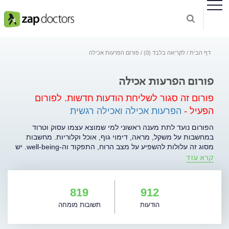
דף הבית
לקריאה בלבד (0)
פורום הפרעות אכילה
פורום הפרעות אכילה
פורום זה סגור לשליחת הודעות חדשות.
לפורום
הפעיל -
הפרעות אכילה ואכילה רגשית
הפורום נועד לתת מענה ראשוני למי שמוצא עצמו עסוק וטרוד
במחשבות על משקל, מראה, דימוי גוף, אוכל וקלוריות. מחשבות
מסוג זה עלולות להשפיע על מצב הרוח, התפקוד וה-well-being. יש
קרא עוד
מצבים בהם אנו מאבדים את השליטה על מחשבות מסוג זה, והן
הופכות לשלוט בנו, מה שעלול לעורר מצוקה, אי-שקט, דיכאון, פחד,
אשמה, אובססיביות והרבה סבל. אנו מאמינות כי התייחסות
לשאלות אלה מההיבט התזונתי והרגשי באופן משולב יכולה לאפשר
819
912
הכוונה ותמיכה ראשונית במצוקה, ומכאן להקל עליה. ראוי להדגיש
הודעות
תשובות מומחה
כי הפורום אינו מהווה תחליף להתייעצות עם איש מקצוע ואינו
מספק אבחון או טיפול. קרן בלומנטל-יניר, מטפלת באמנות, ועדי
מילר - דיאטנית קלינית.