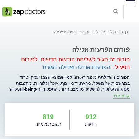
דף הבית
לקריאה בלבד (0)
פורום הפרעות אכילה
פורום הפרעות אכילה
פורום זה סגור לשליחת הודעות חדשות.
לפורום
הפעיל -
הפרעות אכילה ואכילה רגשית
הפורום נועד לתת מענה ראשוני למי שמוצא עצמו עסוק וטרוד
במחשבות על משקל, מראה, דימוי גוף, אוכל וקלוריות. מחשבות
מסוג זה עלולות להשפיע על מצב הרוח, התפקוד וה-well-being. יש
קרא עוד
מצבים בהם אנו מאבדים את השליטה על מחשבות מסוג זה, והן
הופכות לשלוט בנו, מה שעלול לעורר מצוקה, אי-שקט, דיכאון, פחד,
אשמה, אובססיביות והרבה סבל. אנו מאמינות כי התייחסות
לשאלות אלה מההיבט התזונתי והרגשי באופן משולב יכולה לאפשר
819
912
הכוונה ותמיכה ראשונית במצוקה, ומכאן להקל עליה. ראוי להדגיש
הודעות
תשובות מומחה
כי הפורום אינו מהווה תחליף להתייעצות עם איש מקצוע ואינו
מספק אבחון או טיפול. קרן בלומנטל-יניר, מטפלת באמנות, ועדי
מילר - דיאטנית קלינית.