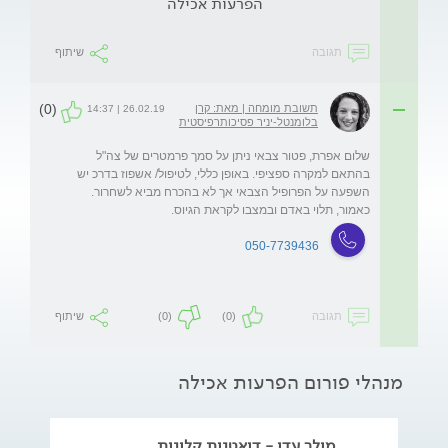
הפרעות אכילה
תגובה
שיתוף
(0)
תשובת מומחה | מאת: קרן
26.02.19 | 14:37
בלומנטל-יניר פסיכותרפיסטית
שלום אפרת, פטור צבאי ניתן על סמך פרמטרים של צה"ל 
בהתאם למקרה ספציפי. באופן כללי, לטיפול/ אשפוז בדרכ יש 
השפעה על הפרופיל הצבאי אך לא בהכרח מביא לשחרור. 
כאמור, תלוי באדם ובמצבו לקראת הגיוס.  
050-7739436
תגובה
(0)
(0)
שיתוף
מנהלי פורום הפרעות אכילה
מילר עדי - דיאטנית קלינית