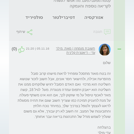
קטנות מפעם לפעם. מה אפשר לעשות?  
לקריאה נוספת והעמקה
אנורקסיה
דפיברילטור
סולפיריד
תגובה
שיתוף
(0)
תשובת מומחה | מאת: מילר
05.11.16 | 21:20
עדי - דיאטנית קלינית
זה בטח מאוד מתסכל ומפחיד לראות מישהו קרוב סובל 
מהפרעת אכילה, ולהישאר חסר אונים, אבל חשוב לזכור שנושא 
השליטה הוא מרכזי  ואם האדם הסובל ירגיש שלוקחים ממנו את 
השליטה הוא ייאבק ויתפוס עמדה מנוגדת. מעל  לגיל 18, קשה 
על מנת להעניק תמיכה כמו שצריך חשוב שגם את תהיה מסוגלת 
לדאוג לעצמך ולטפל בצרכיך שלך, במיוחד נוכח הלחץ 
והתובענות של המצב. זה חשוב לא רק עבורך, אלא גם משום 