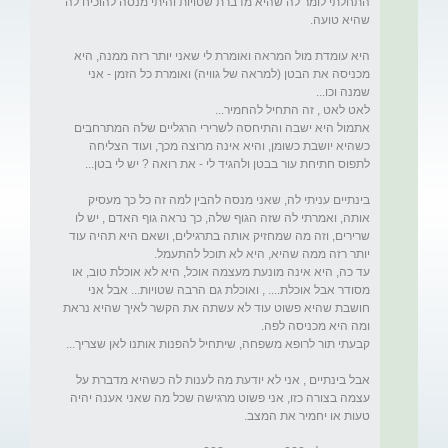
התחלתי לומר לה שהיא מדברת שטויות והיתי מנסה להוכיח לה 
היא עומדת מול המראה ואומרת לי שאני יותר רזה ממנה, היא 
מכניסה את הבטן (למראה של גוויה) ואומרת כל הזמן - אני 
אתמול היא ישבה והתיחסה לשרירי הרגליים שלה המתרחבים 
כשהיא יושבת כשומן, והיא אינה מרוצה מכך, ועוד הצליחה 
בינתיים עניתי לה, שאני מנסה להבין למה זה כל כך מעסיק 
אותה, ואמרתי לה שזה הגוף שלה, כך נראה גוף האדם , יש לו 
שרירים, וזה מה שמחזיק אותה בתרגילים, ושאם היא תהיה עוד 
עד כה, היא אינה מונעת מעצמה אוכל, היא לא אוכלת טוב, או 
מסודר אבל אוכלת.... , ואוכלת גם הרבה שטויות... אבל אני 
חושבת שהיא פשוט עוד לא עשתה את הקשר לאיך שהיא נראת 
אבל בינתיים , אני לא יודעת מה לענות לה כשהיא מדברת על 
עצמה בצורה כזו, אני פשוט מרגישה שכל מה שאני אענה יהיה 