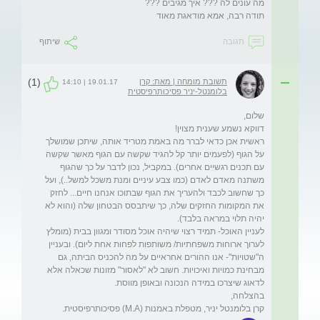
תודה רבה, אמא מודאגת מאוד 

תגובה
שיתוף
(1)
תשובת מומחה | מאת: קרן
19.01.17 | 14:10
בלומנטל-יניר פסיכותרפיסטית
ראשית אכן כדאי לברר מה באמת מטריד אותה, שיתכן שמושלך 
על הגוף (לפעמים יותר קל להגיד שקשה עם הגוף מאשר שקשה 
עם תכנים רגשיים אחרים). במקביל, נכון לדבר על כך שהגוף 
משתנה מאדם לאדם (כמו צבע עיניים ומנת משכל למשל..), ועל 
כך שחשוב לכבד ולהעריך את הגוף שבתוכו אנחנו חיים... לחזק 
את המקומות החזקים שלה, כך שיתבסס הבטחון שלה (והוא לא 
לעניין האוכל- תמיד רצוי שיהיה אוכל מסודר ומגוון בבית (מומלץ 
לערוך ארוחות משפחתיות/ משותפות לפחות אחת ליום). ובעניין 
ה"שטויות"- אנו ההורים אחראיים על מה להכניס הביתה, גם 
מבחינת כמויות ואיכויות. חשוב לא "לאסור" מזונות שכאלה אלא 
קרן בלומנטל יניר, מטפלת באמנות (M.A) פסיכותרפיסטית. 