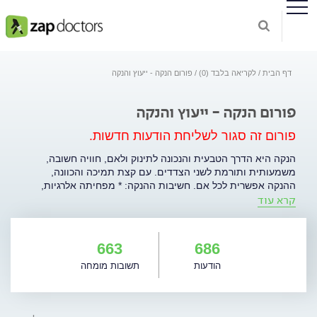
דף הבית
לקריאה בלבד (0)
פורום הנקה - ייעוץ והנקה
פורום הנקה - ייעוץ והנקה
פורום זה סגור לשליחת הודעות חדשות.
הנקה היא הדרך הטבעית והנכונה לתינוק ולאם, חוויה חשובה,
משמעותית ותורמת לשני הצדדים. עם קצת תמיכה והכוונה,
ההנקה אפשרית לכל אם. חשיבות ההנקה: * מפחיתה אלרגיות,
קרא עוד
מחלות זיהומיות, סוכרת נעורים, מוות עריסה. * תורמת להתפתחות
אינטלקטואלית. * מפחיתה תחלואה בסרטן השד ושחלות
ואוסטיאופורוזיס. * מאפשרת תוספת חום, מגע פיזי וקירבה נפשית.
בפורום זה נשיב על שאלות, נספק תמיכה ונרחיב את הידע בתחום
663
686
ההנקה.
הודעות
תשובות מומחה