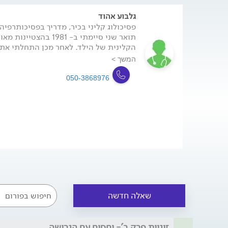
נכונה, חכמה ומאוזנת רגשית, ככל שניתן במצב משב
נכונה לכל ההתחלות החדשות שבהמשך.
גלבוע אהוד
תואר שני סיימתי ב- 1981
הקלינית של הילד. לאחר מכן התחלתי את.
המשך >
050-3868976
שאלה חדשה
זוגיות פרק ב'- יחסים עם הגרושה