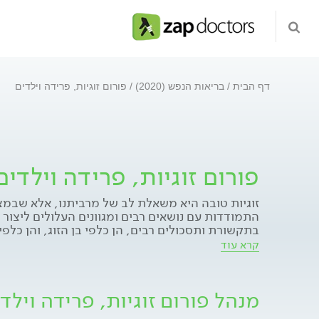
דף הבית
בריאות הנפש (2020)
פורום זוגיות, פרידה וילדים
פורום זוגיות, פרידה וילדים
זוגיות טובה היא משאלת לב של מרביתנו, אלא שבמצ
התמודדות עם נושאים רבים ומגוונים העלולים ליצור 
בתקשורת ותסכולים רבים, הן כלפי בן הזוג, והן כלפ
ולא בהכרח רצויים הצצים בתוכנו. זוגיות מחייבת מוד
קרא עוד
הסובב, כגון: הורים, ילדים, דרישות חברתיות ובעיקר
זוגנו. זהו הפרויקט המרכזי בחיינו, המקור לאושר ול
כאשר מטרת הפורום לתת כלים ותובנות להגברת ההר
מנהל פורום זוגיות, פרידה וילד
לעתים, עם כישלון כל האופציות האחרות, הפרידה 
לשיפור חיי כל המעורבים, אלא שלהיפרד צריך לדעת 