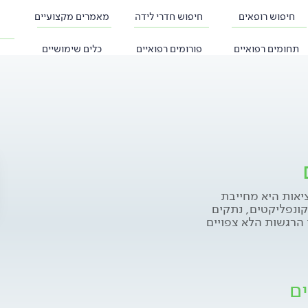
חיפוש רופאים
חיפוש חדרי לידה
מאמרים מקצועיים
תחומים רפואיים
פורומים רפואיים
כלים שימושיים
יאות היא מחייבת
קונפליקטים, נתקים
י הרגשות הלא צפויים
עות למגוון היחסים עם
 ציפיותנו מעצמנו ומבן
סבל ולכל הרצף שביניהם,
מוניה והסיפוק.
ים
היא הדרך המועדפת
אולי יותר מכל. פרידה