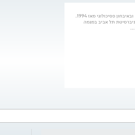
ר זה, יוצרת תשתית
פסיכולוג קליני בכיר, מדריך בפסיכותרפיה ובאיבחון פסיכולוגי מאז 1994.
 בהצטיינות מאוניברסיטת תל אביב במגמה
..