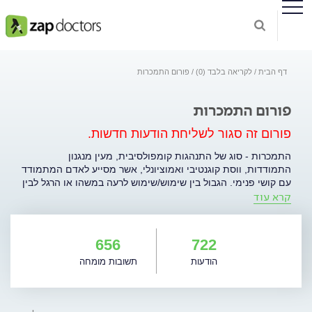
דף הבית
לקריאה בלבד (0)
פורום התמכרות
פורום התמכרות
פורום זה סגור לשליחת הודעות חדשות.
התמכרות - סוג של התנהגות קומפולסיבית, מעין מנגנון
התמודדות, ווסת קוגנטיבי ואמוציונלי, אשר מסייע לאדם המתמודד
עם קושי פנימי. הגבול בין שימוש/שימוש לרעה במשהו או הרגל לבין
קרא עוד
ההתמכרות נקבע על פי תיפקודו של אותו אדם. נהוג להגדיר אדם
כמכור, כאשר התפקוד היומיומי שלו נפגע ותלוי במושא
ההתמכרות. סוגי ההתמכרות המוכרים והנפוצים ביותר הם סמים,
סיגריות, אלכוהול, הימורים, סקס, אוכל, ואינטרנט. תהליך
656
722
ההתמודדות עם ההתמכרות הוא ממושך ולא פשוט: זהו סוג של
הודעות
תשובות מומחה
מסע לגילוי האני שלי, הכוחות שלי ובניית מציאות חיים חדשה.
בפורום הנוכחי ניתן יהיה להתייעץ, לדבר, לקבל עזרה והכוונה.
למעבר לפורום לחצו כאן.