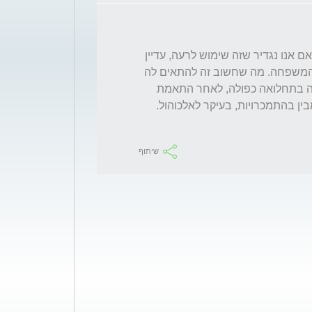
היי קרן. אני חושבת שאכן יש בעיית שתייה. גם אם אנו נגדיר שזה שימוש לרעה, עדיין 
שה פוגע באיכות חיים גם של אמך וגם של כל המשפחה. מה שחשוב זה להתאים לה 
טיפול נכון. ראשית לפנות לפסיכיאטר שמתמחה בתחלואה כפולה, לאחר התאמת 
תרופות למצבה המורכב, יש לפנות למטפל שמבין בהתמכרויות, בעיקר לאלכוהול. 
שיתוף