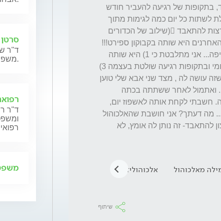
האם יש לה גם בעיית אלכוהול... היא יכולה, נגיד, בתקופות של רגיעה להעביר חודש 
ללא אלכוהול אך בתקופה של לחץ נפשי, מסוגלת לשתות כל יום כמה לגימות מתוך 
ידיעה שזה משבש לה את התפקוד וגורם לה לרצות להתאבד (שילוב של הכדורים 
סרטן 
הפסיכיאטריים ואלכוהול) לצורך העניין- בימים האחרנים היא שותה בקבוקון ספירט!!! 
ד"ר שנ
קטן כל יום כי אנחנו מעלימים את השתייה החריפה... אני מתלבטת כי 1) היא שותה 
משפחותיהם.
כמויות מאוד קטנות בדר"כ 2) זה לא על בסיס יומי ובתקופות רגיעה שולטת בעצמה 3) 
זה לא עושה לה טוב- היא שונאת את התחושה שזה עושה לה , מצד שני אבא שלי טוען 
שהיא לא מסוגלת לראות אלכוהול ולא לשתות... ואתמול לאחר ששתתה בכתה 
רפואה
ואמרה לי שהיא לא שולטת בזה והתחננה לעזרה. חשבתי לקחת אותה לאשפוז יום, 
ד"ר רן
אבי חושב שהיא צריכה גמילה מאלכוהול קודם... מה דעתך? אני חושבת שהאלכוהול 
ומשפט,
היא פשוט דרך בשבילה להוציא לפועל את הרצון להתאבד- זה נותן לה אומץ, לא 
רפואית
משפט 
ילה מאלכוהול
אלכוהוליזם
אלכוהול לחיטוי
שיתוף