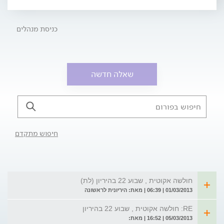
ופוגעות בתפקוד היומיומי. ניתן כיום להציע מגוון רחב של
אפשרויות טיפול בהפרעות אלה, החל מטיפול תרופתי, פיזיותרפיה
וכלה בהתערבות ניתוחית. הניתוחים הם חדשניים, מתקדמים
כניסת מנהלים
ויעילים בפיתרון בעיות של דליפת שתן במאמץ וצניחת דפנות
הנרתיק והרחם. הפעולות הניתוחית הן בעלות יכולות גבוהות של
ריפוי ושיקום רצפת האגן. לרוב, ניתוחים מעין אלה מצריכים אשפוז
קצר תחת הרדמה כללית או אזורית.
שאלה חדשה
חיפוש מתקדם
חולשה אקוטית , שבוע 22 בהיריון (לת)
01/03/2013 | 06:39 | מאת: היריונית לראשונה
RE: חולשה אקוטית , שבוע 22 בהיריון
05/03/2013 | 16:52 | מאת: