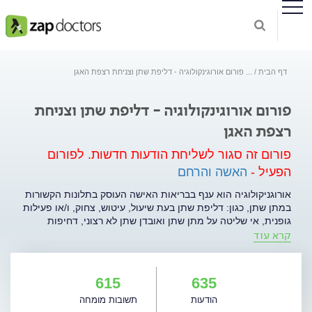
דף הבית
...
פורום אורוגינקולוגיה - דליפת שתן וצניחת רצפת האגן
פורום אורוגינקולוגיה - דליפת שתן וצניחת
רצפת האגן
פורום זה סגור לשליחת הודעות חדשות.
לפורום
הפעיל -
האשה והרחם
אורוגניקולוגיה הוא ענף בבריאות האישה העוסק בתלונות הקשורות
במתן שתן, כגון: דליפת שתן בעת שיעול, עיטוש, צחוק, ו/או פעילות
גופנית, אי שליטה על מתן שתן ואובדן שתן לא רצוני, דחיפות
קרא עוד
ותכיפות במתן שתן, התעוררות משינה בלילה יותר מפעם אחת
לצורך מתן שתן ועוד. אורוגניקולוגיה עוסקת גם בתלונות הקשורות
ברפיון של רצפת האגן ובצניחת דפנות הנרתיק, המתבטאות
בתחושת התבלטות של ממצא מישושי דרך הנרתיק. מצבים אלה
615
635
מיוחסים לצניחת רחם, צניחת שלפוחית השתן או צניחת הרקטום
הודעות
תשובות מומחה
דרך פתח הנרתיק החוצה. תופעות אלה גורמות לסבל משמעותי