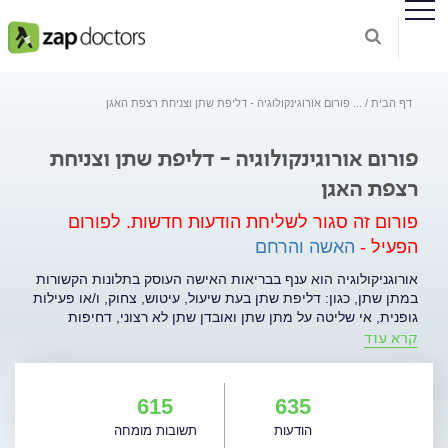
דף הבית
...
פורום אורוגינקולוגיה - דליפת שתן וצניחת רצפת האגן
פורום אורוגינקולוגיה - דליפת שתן וצניחת
רצפת האגן
פורום זה סגור לשליחת הודעות חדשות.
לפורום
הפעיל -
האשה והרחם
אורוגניקולוגיה הוא ענף בבריאות האישה העוסק בתלונות הקשורות
במתן שתן, כגון: דליפת שתן בעת שיעול, עיטוש, צחוק, ו/או פעילות
גופנית, אי שליטה על מתן שתן ואובדן שתן לא רצוני, דחיפות
קרא עוד
ותכיפות במתן שתן, התעוררות משינה בלילה יותר מפעם אחת
לצורך מתן שתן ועוד. אורוגניקולוגיה עוסקת גם בתלונות הקשורות
ברפיון של רצפת האגן ובצניחת דפנות הנרתיק, המתבטאות
בתחושת התבלטות של ממצא מישושי דרך הנרתיק. מצבים אלה
615
635
מיוחסים לצניחת רחם, צניחת שלפוחית השתן או צניחת הרקטום
הודעות
תשובות מומחה
דרך פתח הנרתיק החוצה. תופעות אלה גורמות לסבל משמעותי