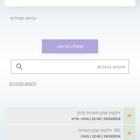
ופוגעות בתפקוד היומיומי. ניתן כיום להציע מגוון רחב של
אפשרויות טיפול בהפרעות אלה, החל מטיפול תרופתי, פיזיותרפיה
וכלה בהתערבות ניתוחית. הניתוחים הם חדשניים, מתקדמים
כניסת מנהלים
ויעילים בפיתרון בעיות של דליפת שתן במאמץ וצניחת דפנות
הנרתיק והרחם. הפעולות הניתוחית הן בעלות יכולות גבוהות של
ריפוי ושיקום רצפת האגן. לרוב, ניתוחים מעין אלה מצריכים אשפוז
קצר תחת הרדמה כללית או אזורית.
שאלה חדשה
חיפוש מתקדם
דלקות שתן חוזרות (לת)
14/10/2014 | 21:44 | מאת: אליס
RE: דלקות שתן חוזרות
19/10/2014 | 12:42 | מאת: