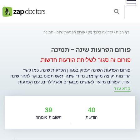
דף הבית
לקריאה בלבד (0)
פורום הפרעות שינה - תמיכה
פורום הפרעות שינה - תמיכה
פורום זה סגור לשליחת הודעות חדשות.
פורום הפרעות השינה יעסוק במגוון הפרעות שינה, כמו קשיי
הרדמות יקיצה מוקדמת, נדודי שינה, ראש תפוס בבוקר לאחר שינה
ועוד. הפורום מיועד לאנשים מבוגרים ולא לילדים, עם הפרעות
קרא עוד
שינה קלות וגם קשות יותר שהרפואה הקונבנציונלית לא תמיד
יודעת לזהות אותן והנטיה הקלה והטבעית לתת להם תרופות
הרגעה ושינה. בחלק מהמקרים אנשים פונים למטפלים ולאחר
טיפול תרופתי המצב לפעמים מחמיר במקום להשתפר, בעיקר
39
40
כאשר הבעיה היא פיזיולוגית (למשל, נחירות) ובמקרים רבים נובעת
הודעות
תשובות מומחה
מעוררות יתר בגלל תזמון לא נכון של שעות השינה והערנות. .