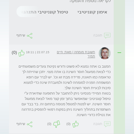
לקריאה נוספת והעמקה
אימון קוגניטיבי
טיפול קוגניטיבי התנהגותי
תגובה
שיתוף
(0)
תשובת מומחה | מאת: חיים
22.07.15 | 18:11
תמיר
המצב בו אתה נמצא לא פשוט ודורש נקיטת צעדים משמעותיים 
כדי לצאת ממעגל חוסר השינה בו אתה מצוי. יתכן שהייתה לך 
טראומה כמו תאונה, פרידה מבת זוג וכו'. יש לברר עם רופא 
המשפחה הפניה למומחה לשינה ולמעבדת שינה כדי למצוא 
בטווח המיידי מנסיוני ניתן להתגבר על התופעה שתיארת ע''י 
טיפול קוגניטיבי שמאפשר בתוך זמן קצר מאד לצאת ממעגל 
חוסר השינה. יש לפנות למטפל מנוסה בתחום זה. בד בבד עם 
השתפרות בתהליך השינה ניתן בפקוח רפואי להפסיק בהדרגה 
את נטילת כדורי השינה. 

תגובה
(0)
(0)
שיתוף