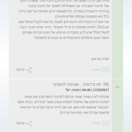
פיזית עם הרבה שעות על הרגליים ולכן ניתן להגיד ששגרת היום 
שלי איננה יושבנית. אני משתדלת לשמור על תזונה נכונה 
(בהיותי דיאטנית בעתיד). כל תוצאות הדם תקינות ובריאה בדרך 
אני אובדת עיצות ולא יודעת לאן לפנות על מנת לקבל טיפול ואם 
יש בכלל, לאיזה מומחה כדאי לי לגשת?  כדורי שינה אינני רוצה 
ליטול בגלל שהן לרוב ממכרות מניסיון של כמה חברות ומכרים. 
תודה מראש
תגובה
שיתוף
RE: לא נרדמת....שכחתי להוסיף
17/10/2017 | 04:46 | מאת: יעל
שכחתי לציין שאיך שאני נכנסת למיטה והגוף מכין את עצמו 
לשינה הדופק שלי מתחיל לעלות ומונע ממני להירדם. כאילו הגוף 
"מבקש" שאקום ולא אשן. גם אם הייתי עייפה קודם כל העייפות 
פתאום עוברת ואני מרגישה עירנית. 

תגובה
שיתוף