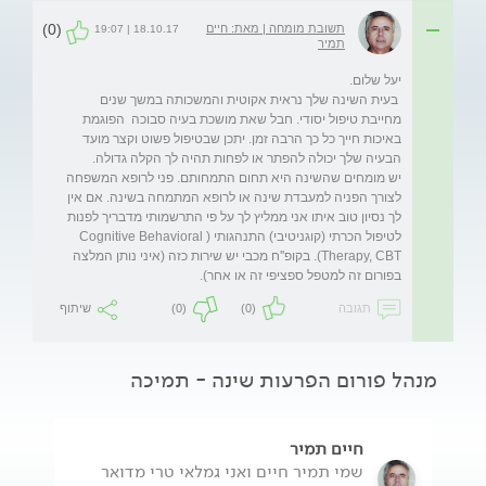
(0)
תשובת מומחה | מאת: חיים
18.10.17 | 19:07
תמיר
 בעית השינה שלך נראית אקוטית והמשכותה במשך שנים 
מחייבת טיפול יסודי. חבל שאת מושכת בעיה סבוכה  הפוגמת 
באיכות חייך כל כך הרבה זמן. יתכן שבטיפול פשוט וקצר מועד 
יש מומחים שהשינה היא תחום התמחותם. פני לרופא המשפחה 
לצורך הפניה למעבדת שינה או לרופא המתמחה בשינה. אם אין 
לך נסיון טוב איתו אני ממליץ לך על פי התרשמותי מדבריך לפנות 
לטיפול הכרתי (קוגניטיבי) התנהגותי (Cognitive Behavioral 
Therapy, CBT). בקופ''ח מכבי יש שירות כזה (איני נותן המלצה 
בפורום זה למטפל ספציפי זה או אחר).
תגובה
(0)
(0)
שיתוף
מנהל פורום הפרעות שינה - תמיכה
חיים תמיר
שמי תמיר חיים ואני גמלאי טרי מדואר