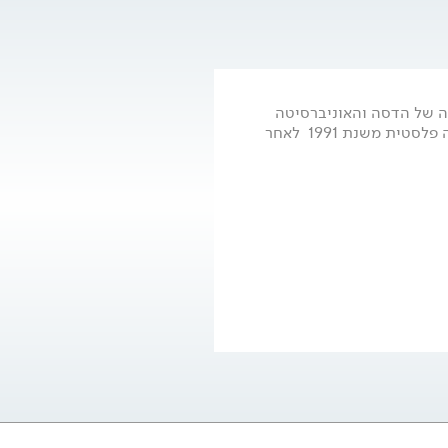
אה של הדסה והאוניברסיטה
העברית בירושלים, והוא מומחה בכירורגיה פלסטית משנת 1991  לאחר