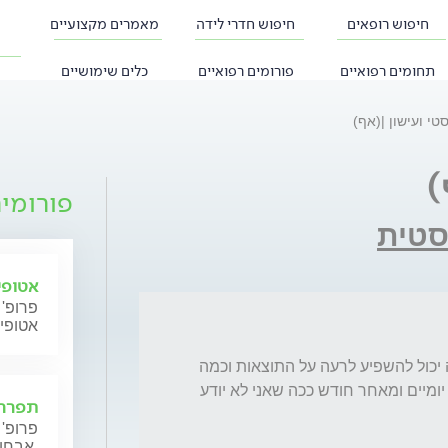
חיפוש רופאים
חיפוש חדרי לידה
מאמרים מקצועיים
תחומים רפואיים
פורומים רפואיים
כלים שימושיים
טי ועישון |(אף)
)
פורומי
סטית
אטופי
פרופ' 
אטופי
אני מעשן כ -3 סיגריות ביום, האם מינון נמוך זה יכול להשפיע לרעה על התוצאות וכמה 
זמן עליי להפסיק לגמרי לפני? אני שומע מאחד יומיים ומאחר חודש ככה שאני לא יודע 
תפרחת
פרופ' 
אבחון וטיפול.