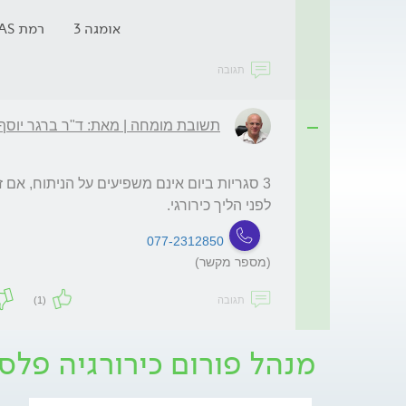
אומגה 3
רמת DHEAS נמוכה
תגובה
תשובת מומחה | מאת: ד"ר ברגר יוסף
לפני הליך כירורגי.
077-2312850
(מספר מקשר)
תגובה
(1)
מנהל פורום כירורגיה פלס