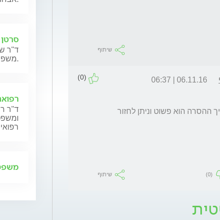
סרטן 
ד"ר שנ
שיתוף
משפחותיהם.
(0)
06.11.16 | 06:37
רפואה
ד"ר רן
יש לא חן את גודל ומיקום הליפומה .... לרוב הליך ההסרה הוא פשוט וניתן לחזור 
ומשפט,
רפואית
משפט 
(0)
שיתוף
טית