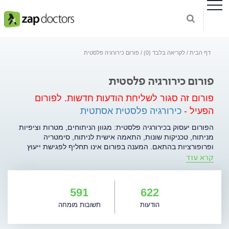
דף הבית
לקריאה בלבד (0)
פורום כירורגיה פלסטית
פורום כירורגיה פלסטית
פורום זה סגור לשליחת הודעות חדשות.
לפורום
הפעיל -
כירורגיה פלסטית אסתטית
הפורום יעסוק בכירורגיה פלסטית: מגוון הניתוחים, מטרות וציפיות
מניתוח, טכניקות שונות, התאמה אישית לניתוח, סימטריה
ופרופורציות בהתאם. המענה בפורום אינו תחליף לפגישת ייעוץ
קרא עוד
אישית עם הרופא. הודעות המכילות פרסום או השמצה של רופאים
אחרים או גופים רפואיים שונים ימחקו מהפורום.
591
622
הודעות
תשובות מומחה