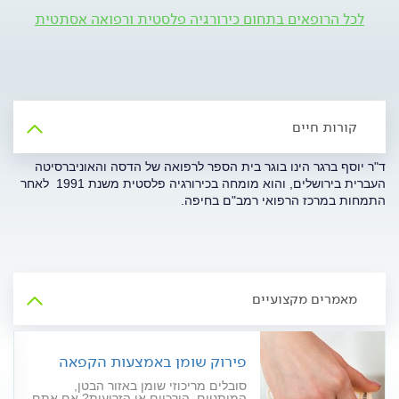
לכל הרופאים בתחום כירורגיה פלסטית ורפואה אסתטית
קורות חיים
ד"ר יוסף ברגר הינו בוגר בית הספר לרפואה של הדסה והאוניברסיטה
העברית בירושלים, והוא מומחה בכירורגיה פלסטית משנת 1991  לאחר
התמחות במרכז הרפואי רמב"ם בחיפה.
מאמרים מקצועיים
פירוק שומן באמצעות הקפאה
סובלים מריכוזי שומן באזור הבטן,
המותניים, הירכיים או הזרועות? אם אתם