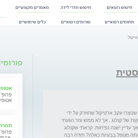
חיפוש רופאים
חיפוש חדרי לידה
מאמרים מקצועיים
תחומים רפואיים
פורומים רפואיים
כלים שימושיים
יקול
פורומי
סטית
אטופי
פרופ' 
אטופי
שלום. ד"ר .. האם אתה מטפל בגושים ונפיחות שנוצרו עקב ארטיקול שהוזרק על ידי 
רופא לפני שנים בקווי החיוך.עברתי מספר הזרקות של קנלוג . אך לא ממש עזר.הגעתי 
תפרחת
לרופא מקסים שהצליח לגרד את רוב החומר...אך עדיין ישנה נפיחות. קראתי שקנלוג 
פרופ' 
בשילוב 5fu יכול לעזור.. מה הסיכויים ....והאם אתה מטפל בבעיות כאלה? תודה רבה 
אבחון וטיפול.