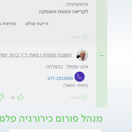
מיואשתתת ..
לקריאה נוספת והעמקה
זריקת קנלוג
נפיחות ב
תגובה
תשובת מומחה | מאת: ד"ר ברגר יוסף
אינני מטפל . בהצלחה
077-2312850
(מספר מקשר)
תגובה
(1)
מנהל פורום כירורגיה פלס