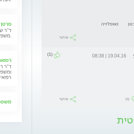
סרטן 
טן
נאופלזיה
ד"ר שנ
משפחותיהם.
שיתוף
(1)
19.04.16 | 08:38
רפואה
ד"ר רן
ומשפט,
רפואית
(0)
שיתוף
משפט 
טית