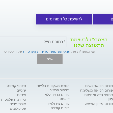
ם
לרשימת כל הפורומים
הצטרפו לרשימת
התפוצה שלנו
אני מאשר/ת את
תנאי השימוש
ו
מדיניות הפרטיות
של דוקטורס
שלח
פורום רפואת נשים
הסרת משקפים בלייזר
חיסוני קורונה
ושיפור הראיה
פורום רפואה משלימה
שיניים
פורום הרזיה ללא
ניתוחי חזה ומתיחת
עיניים
דיאטה
בטן
כירורגיה פלסטית
פורום נוירולוגיה
פורום פריון האישה
אורתופדים
פורום קורונה
פסיכולוגים