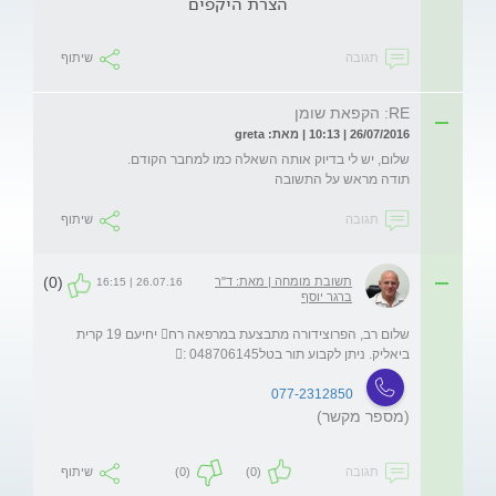
הצרת היקפים
תגובה
שיתוף
RE: הקפאת שומן
26/07/2016 | 10:13 | מאת: greta
תודה מראש על התשובה
תגובה
שיתוף
(0)
תשובת מומחה | מאת: ד"ר
26.07.16 | 16:15
ברגר יוסף
שלום רב, הפרוצידורה מתבצעת במרפאה רח יחיעם 19 קרית 
ביאליק. ניתן לקבוע תור בטל: 048706145 
077-2312850
(מספר מקשר)
תגובה
(0)
(0)
שיתוף