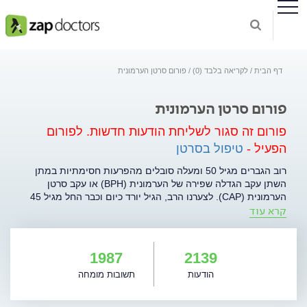
דף הבית
לקריאה בלבד (0)
פורום סרטן הערמונית
פורום סרטן הערמונית
פורום זה סגור לשליחת הודעות חדשות.
לפורום
הפעיל -
טיפול בסרטן
רוב הגברים מגיל 50 ומעלה סובלים מהפרעות חסימתיות במתן
השתן עקב הגדלה שפירה של הערמונית (BPH) או עקב סרטן
הערמונית (CAP). לצערנו הרב, הגיל יורד כיום וכבר החל מגיל 45
קרא עוד
אנו נתקלים בשתי המחלות הללו. אבל יש הבדל עצום ביניהם, היות
שההגדלה השפירה של הערמונית היא תופעה פיזיולגית, בזמן
שסרטן הערמונית הנה מחלה ממאירה שיכולה לשלוח גרורות
לאיברים אחרים ולגרום למוות. בישראל מתים מדי שנה כ-700-800
1987
2139
איש עקב סרטן הערמונית. חשוב מאד למנוע את המחלה בעיקר
הודעות
תשובות מומחה
על-ידי תזונה נכונה, לגלותה בגיל מוקדם ככל האפשר ובשלבים
הראשונים של המחלה. הגילוי המוקדם יכול להציל נפשות. סרטן
הערמונית מאד שכיח. זו המחלה הממארת הראשונה בשכיחותה