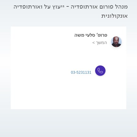
מנהל פורום אורתופדיה - ייעוץ על ואורתופדיה
אונקולוגית
פרופ' סלעי משה
המשך >
03-5231131