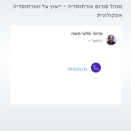
מנהל פורום אורתופדיה - ייעוץ על ואורתופדיה
אונקולוגית
פרופ' סלעי משה
המשך >
03-5231131