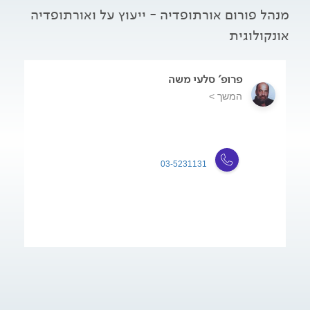
מנהל פורום אורתופדיה - ייעוץ על ואורתופדיה
אונקולוגית
פרופ' סלעי משה
המשך >
03-5231131