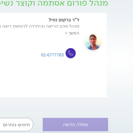
מנהל פורום אסתמה וקוצר נשי
פיזיולוגיים. חולי אסתמה מוגבלים בשל המחלה, כא
ועולה ככל שדרגת האסתמה עולה. מדובר באנשים הח
המגביל את התפקוד היומיומי, רבים מהם אף נאלצ
בדרכי הנשימה, והם מטופלים במספר רב של תרופות
ד"ר ברקמן נוויל
במחלה.
מנהל מכון הריאה והיחידה לרפואת ריאה 
המשך >
02-6777783
שאלה חדשה