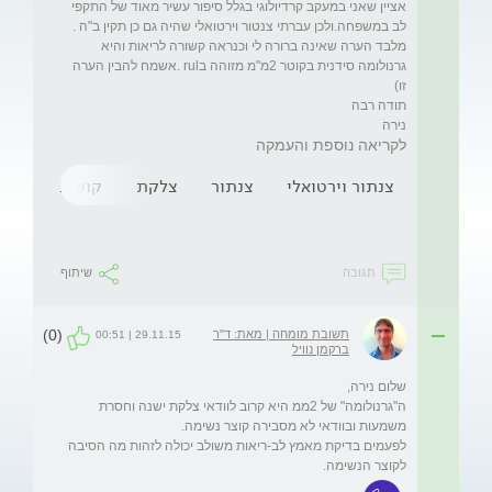
אציין שאני במעקב קרדיולוגי בגלל סיפור עשיר מאוד של התקפי 
מלבד הערה שאינה ברורה לי וכנראה קשורה לריאות והיא 
גרנולומה סידנית בקוטר 2מ"מ מזוהה בrul .אשמח להבין הערה 
נירה 
לקריאה נוספת והעמקה
צנתור וירטואלי
צנתור
צלקת
קושי בנשימה
תגובה
שיתוף
(0)
תשובת מומחה | מאת: ד"ר
29.11.15 | 00:51
ברקמן נוויל
ה"גרנולומה" של 2ממ היא קרוב לוודאי צלקת ישנה וחסרת 
לפעמים בדיקת מאמץ לב-ריאות משולב יכולה לזהות מה הסיבה 
לקוצר הנשימה. 